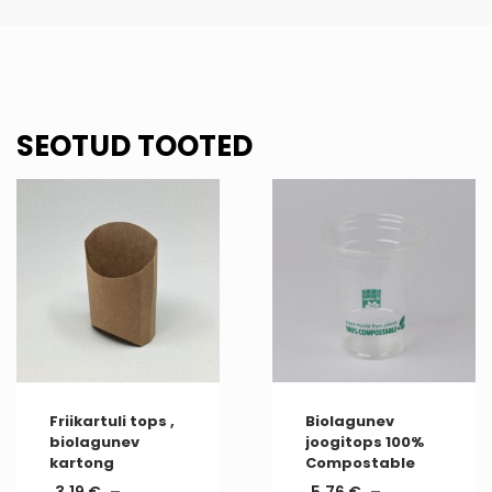
SEOTUD TOOTED
Friikartuli tops ,
Biolagunev
biolagunev
joogitops 100%
kartong
Compostable
3.19
€
–
5.76
€
–