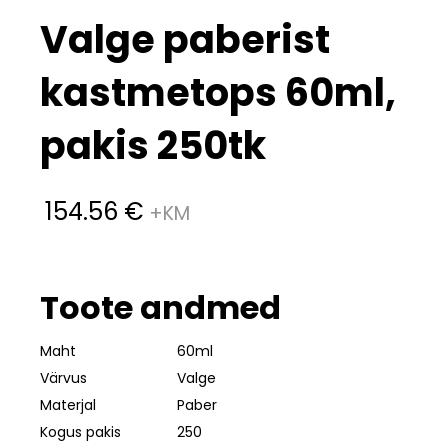
Valge paberist
kastmetops 60ml,
pakis 250tk
154.56
€
Toote andmed
Maht
60ml
Värvus
Valge
Materjal
Paber
Kogus pakis
250