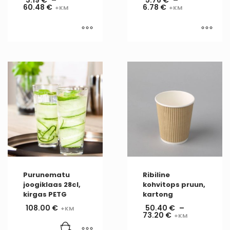
60.48
€
6.78
€
Purunematu
Ribiline
joogiklaas 28cl,
kohvitops pruun,
kirgas PETG
kartong
108.00
€
50.40
€
–
73.20
€