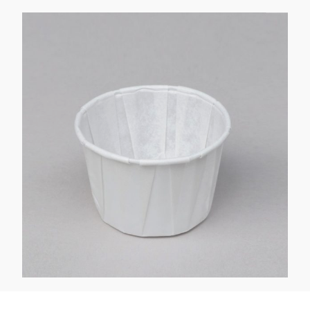
Kaotasid parooli?