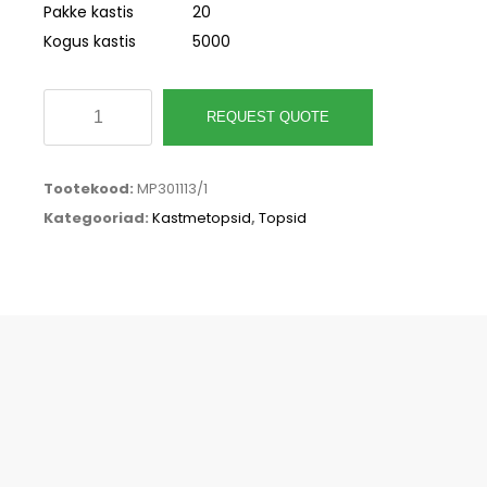
Pakke kastis
20
Kogus kastis
5000
Valge
REQUEST QUOTE
paberist
kastmetops
Tootekood:
MP301113/1
60ml,
Kategooriad:
Kastmetopsid
,
Topsid
pakis
250tk
kogus