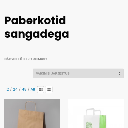
Kaotasid parooli?
Paberkotid
sangadega
NÄITAN KÕIKI 9 TULEMUST
12
/
24
/
48
/
All