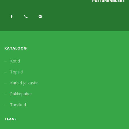
Püsi ühenduses
KATALOOG
Kotid
Topsid
Karbid ja kastid
Pakkepaber
Tarvikud
TEAVE