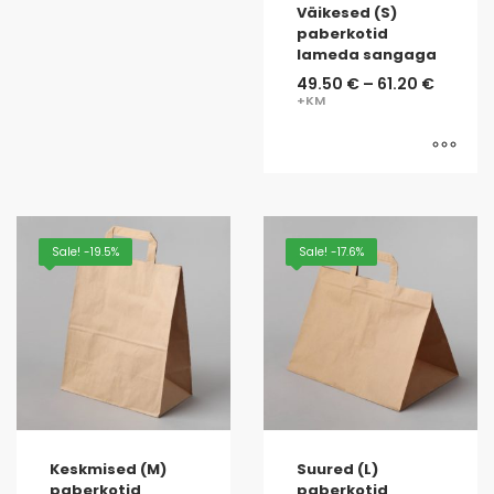
Väikesed (S)
paberkotid
lameda sangaga
49.50
€
–
61.20
€
Sale! -19.5%
Sale! -17.6%
Keskmised (M)
Suured (L)
paberkotid
paberkotid