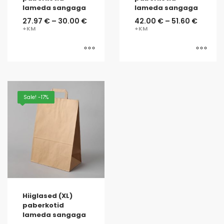
lameda sangaga
lameda sangaga
27.97
€
–
30.00
€
42.00
€
–
51.60
€
Sale! -17%
Hiiglased (XL)
paberkotid
lameda sangaga