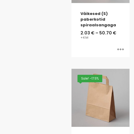
Väikesed (S)
paberkotid
spiraalsangaga
2.03
€
–
50.70
€
Sale! -17.5%