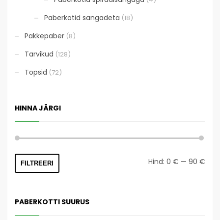
Paberkotid sangadeta
(18)
Pakkepaber
(8)
Tarvikud
(128)
Topsid
(72)
HINNA JÄRGI
Mini
Mak
Hind:
0 €
—
90 €
FILTREERI
hind
hind
PABERKOTTI SUURUS