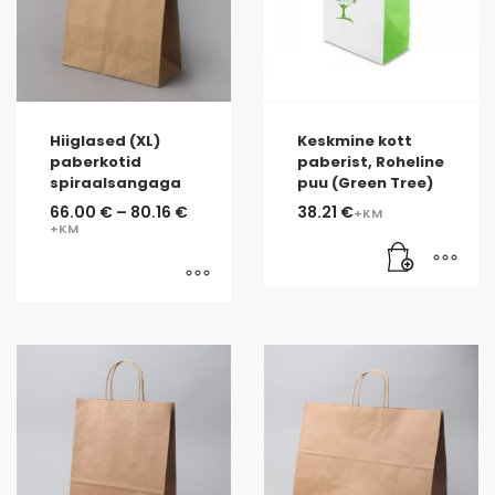
Hiiglased (XL)
Keskmine kott
paberkotid
paberist, Roheline
spiraalsangaga
puu (Green Tree)
66.00
€
–
80.16
€
38.21
€