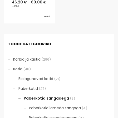
46.20
€
–
60.00
€
TOODE KATEGOORIAD
Karbid ja kastid
(296)
Kotid
(48)
Biolagunevad kotid
(21)
Paberkotid
(27)
Paberkotid sangadega
(9)
Paberkotid lameda sangaga
(4)
Paberkotid spiraalsangaga
(4)