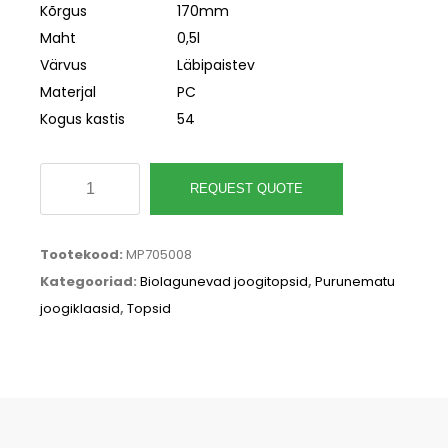
Kõrgus
170mm
Maht
0,5l
Värvus
Läbipaistev
Materjal
PC
Kogus kastis
54
Purunematu
REQUEST QUOTE
kokteiliklaas
Smart
Tootekood:
MP705008
0.5l,
Kategooriad:
Biolagunevad joogitopsid
,
Purunematu
läbipaistev
joogiklaasid
,
Topsid
PC
kogus