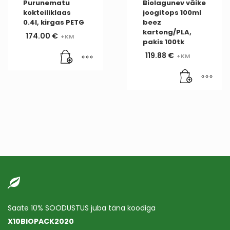
Purunematu
Biolagunev väike
kokteiliklaas
joogitops 100ml
0.4l, kirgas PETG
beez
kartong/PLA,
174.00
€
pakis 100tk
119.88
€
Saate 10% SOODUSTUS juba täna koodiga
X10BIOPACK2020