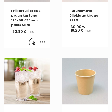
Friikartuli tops L,
Purunematu
pruun kartong
õlleklaas kirgas
126x50x135mm,
PETG
pakis 50tk
60.00
€
–
118.20
€
70.80
€