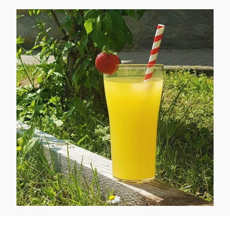
Kaotasid parooli?