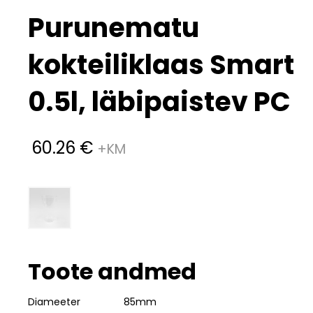
Purunematu
kokteiliklaas Smart
0.5l, läbipaistev PC
60.26
€
Toote andmed
Diameeter
85mm