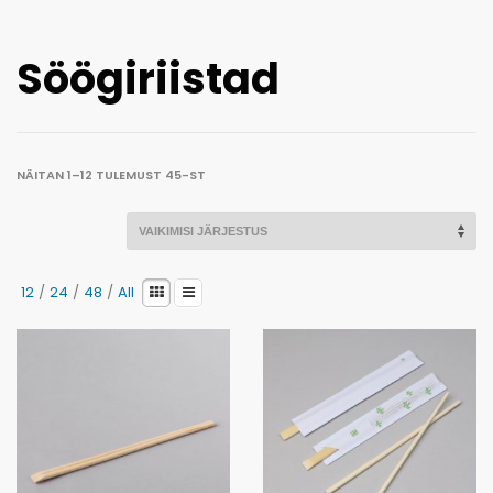
Kaotasid parooli?
Söögiriistad
NÄITAN 1–12 TULEMUST 45-ST
12
/
24
/
48
/
All