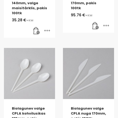
140mm, valge
170mm, pakis
maisitärklis, pakis
100tk
100tk
95.76
€
35.28
€
Biolagunev valge
Biolagunev valge
CPLA kohvilusikas
CPLA nuga 170mm,