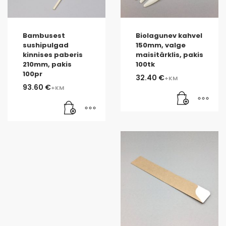
Bambusest
Biolagunev kahvel
sushipulgad
150mm, valge
kinnises paberis
maisitärklis, pakis
210mm, pakis
100tk
100pr
32.40
€
93.60
€