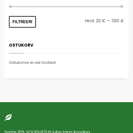
Mini
Mak
Hind:
20 €
—
390 €
FILTREERI
hind
hind
OSTUKORV
Ostukorvis ei ole tooteid.
Saate 10% SOODUSTUS juba täna koodiga