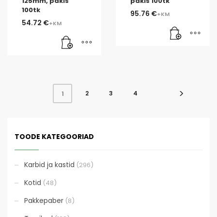
125mm, pakis
pakis 100tk
100tk
95.76
€
54.72
€
2
3
4
1
TOODE KATEGOORIAD
Karbid ja kastid
(296)
Kotid
(48)
Pakkepaber
(8)