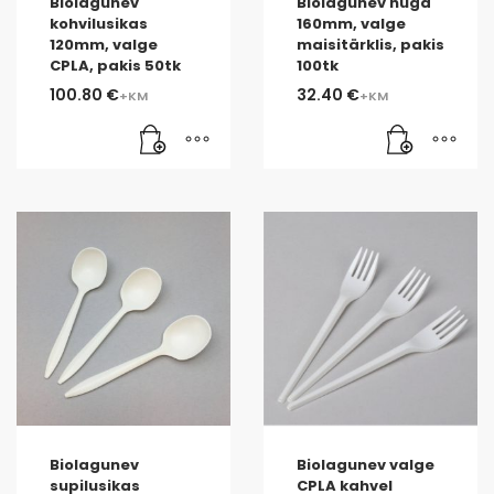
Biolagunev
Biolagunev nuga
kohvilusikas
160mm, valge
120mm, valge
maisitärklis, pakis
CPLA, pakis 50tk
100tk
100.80
€
32.40
€
Biolagunev
Biolagunev valge
supilusikas
CPLA kahvel