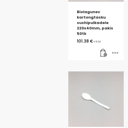
Biolagunev
kartongtasku
sushipulkadele
220x40mm, pakis
50tk
101.38
€