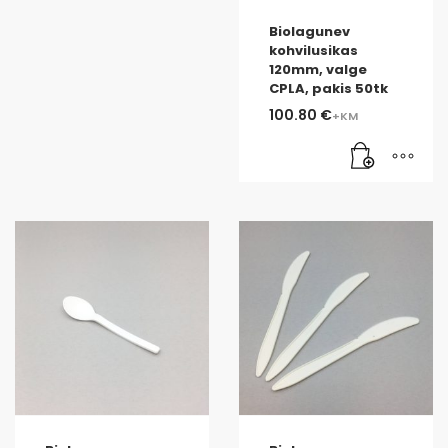
Biolagunev
kohvilusikas
120mm, valge
CPLA, pakis 50tk
100.80
€