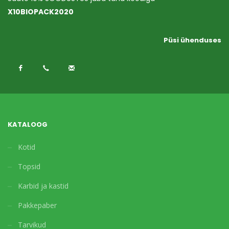
X10BIOPACK2020
Püsi ühenduses
KATALOOG
Kotid
Topsid
Karbid ja kastid
Pakkepaber
Tarvikud