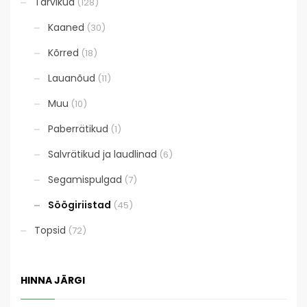
Tarvikud
(128)
Kaaned
(30)
Kõrred
(18)
Lauanõud
(11)
Muu
(10)
Paberrätikud
(1)
Salvrätikud ja laudlinad
(6)
Segamispulgad
(7)
Söögiriistad
(45)
Topsid
(72)
HINNA JÄRGI