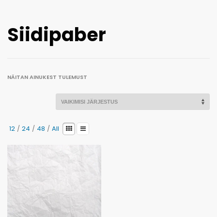
Kaotasid parooli?
Siidipaber
NÄITAN AINUKEST TULEMUST
12
/
24
/
48
/
All