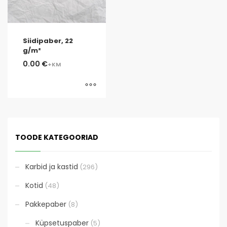
Siidipaber, 22
g/m²
0.00
€
TOODE KATEGOORIAD
Karbid ja kastid
(296)
Kotid
(48)
Pakkepaber
(8)
Küpsetuspaber
(5)