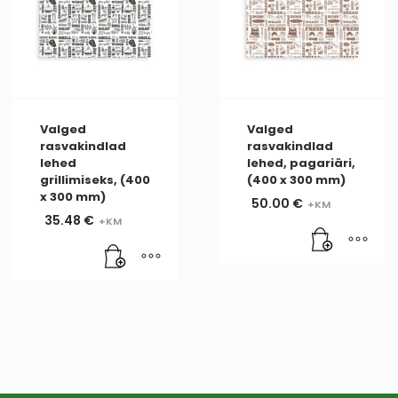
Valged
Valged
rasvakindlad
rasvakindlad
lehed
lehed, pagariäri,
grillimiseks, (400
(400 x 300 mm)
x 300 mm)
50.00
€
35.48
€