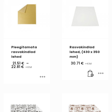
Pleegitamata
Rasvakindlad
rasvakindlad
lehed, (430 x 350
lehed
mm)
21.51
€
–
30.71
€
22.81
€