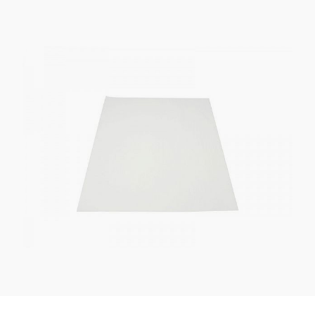
Kaotasid parooli?