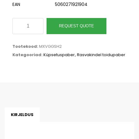
EAN
5060271921904
Rasvakindlad
REQUEST QUOTE
lehed,
(350
Tootekood:
MXVGGSH2
x
Kategooriad:
Küpsetuspaber
,
Rasvakindel toidupaber
225
mm)
kogus
KIRJELDUS