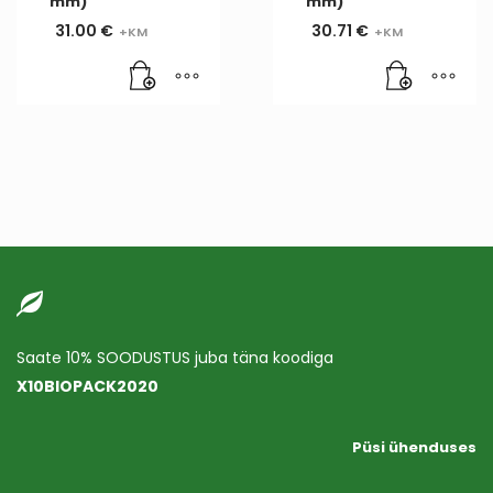
mm)
mm)
31.00
€
30.71
€
Saate 10% SOODUSTUS juba täna koodiga
X10BIOPACK2020
Püsi ühenduses