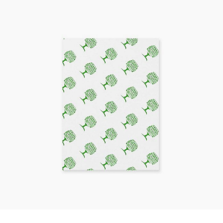
Kaotasid parooli?