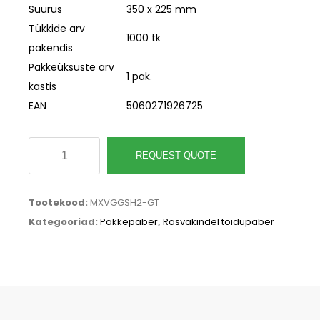
Suurus
350 x 225 mm
Tükkide arv
1000 tk
pakendis
Pakkeüksuste arv
1 pak.
kastis
EAN
5060271926725
Rasvakindlad
REQUEST QUOTE
lehed,
(350
Tootekood:
MXVGGSH2-GT
x
Kategooriad:
Pakkepaber
,
Rasvakindel toidupaber
225
mm),
roheline
puu
(Green
Tree)