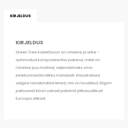
kogus
KIRJELDUS
KIRJELDUS
Green Tree kollektsioon on roheline ja uhke –
auhinnatud komposteeritav pakend, millel on
rohelise puu motiivid, väljendamaks oma
keskkonnasõbralikku mandaati. Klassikalised
valged rasvakindlad lehed, mis on toodetud 30gsm
paksusest kloori vabast paberist jätkusuutlikust
Euroopa allikast.