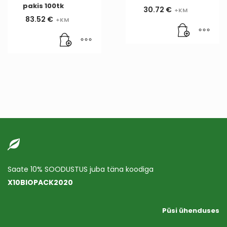
pakis 100tk
30.72
€
83.52
€
Saate 10% SOODUSTUS juba täna koodiga
X10BIOPACK2020
Püsi ühenduses