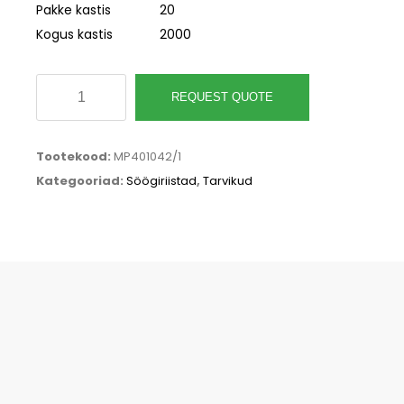
Pakke kastis
20
Kogus kastis
2000
Puidust
REQUEST QUOTE
supilusikas
160mm,
Tootekood:
MP401042/1
pruun,
Kategooriad:
Söögiriistad
,
Tarvikud
pakis
100tk
kogus