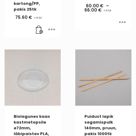
kartong/PP,
60.00
€
–
pakis 25tk
66.00
€
75.60
€
Biolagunev kaas
Puidust lapik
kastmetopsile
segamispulk
ø72mm,
140mm, pruun,
läbipaistev PLA,
pakis 1000tk