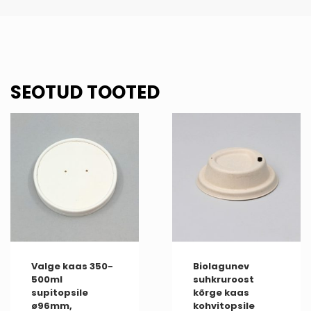
SEOTUD TOOTED
Valge kaas 350-
Biolagunev
500ml
suhkruroost
supitopsile
kõrge kaas
ø96mm,
kohvitopsile