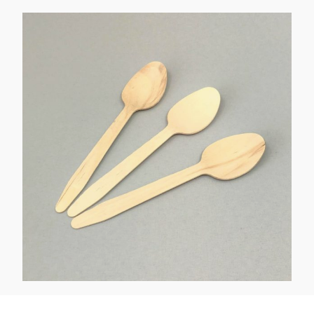
Kaotasid parooli?