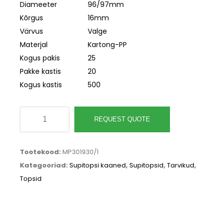
Diameeter
96/97mm
Kõrgus
16mm
Värvus
Valge
Materjal
Kartong-PP
Kogus pakis
25
Pakke kastis
20
Kogus kastis
500
Valge
REQUEST QUOTE
kaas
350-
Tootekood:
MP301930/1
500ml
Kategooriad:
Supitopsi kaaned
,
Supitopsid
,
Tarvikud
,
supitopsile
Topsid
ø96mm,
kartong/PP,
pakis
25tk