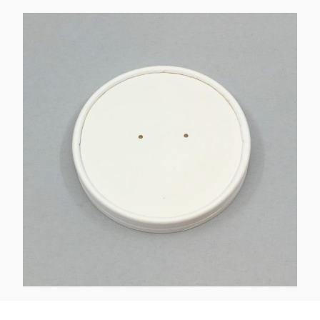
Kaotasid parooli?