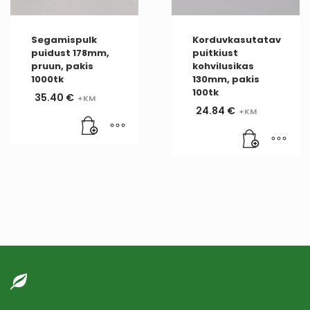
Segamispulk
Korduvkasutatav
puidust 178mm,
puitkiust
pruun, pakis
kohvilusikas
1000tk
130mm, pakis
100tk
35.40
€
24.84
€