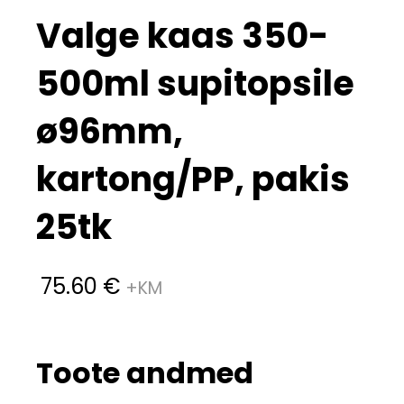
Valge kaas 350-
500ml supitopsile
ø96mm,
kartong/PP, pakis
25tk
75.60
€
Toote andmed