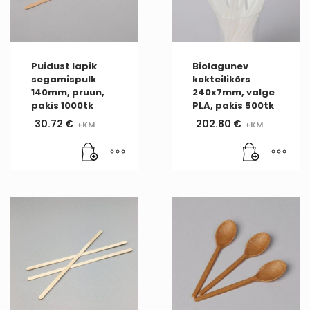
Puidust lapik
Biolagunev
segamispulk
kokteilikõrs
140mm, pruun,
240x7mm, valge
pakis 1000tk
PLA, pakis 500tk
30.72
€
202.80
€