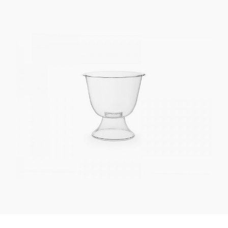
Kaotasid parooli?