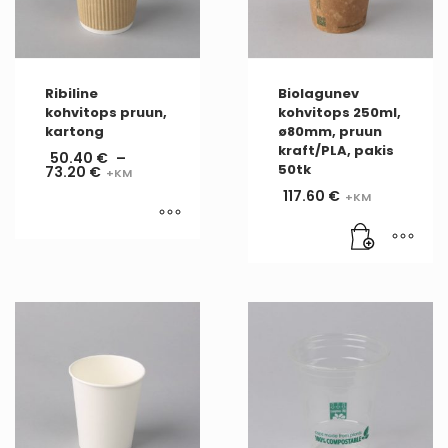
Ribiline
Biolagunev
kohvitops pruun,
kohvitops 250ml,
kartong
ø80mm, pruun
kraft/PLA, pakis
50.40
€
–
50tk
73.20
€
117.60
€