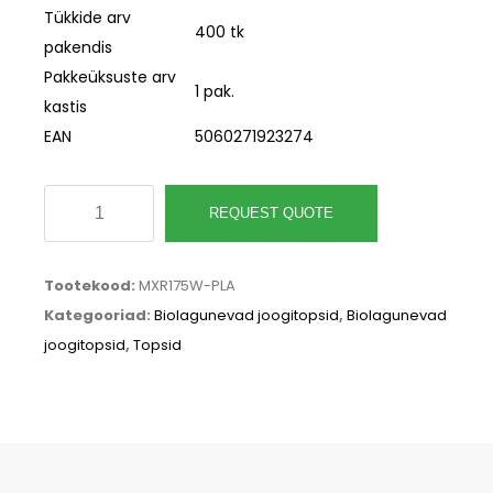
Tükkide arv
400 tk
pakendis
Pakkeüksuste arv
1 pak.
kastis
EAN
5060271923274
Veini
REQUEST QUOTE
pokaal,
PLA,
Tootekood:
MXR175W-PLA
175
Kategooriad:
Biolagunevad joogitopsid
,
Biolagunevad
ml
joogitopsid
,
Topsid
kogus