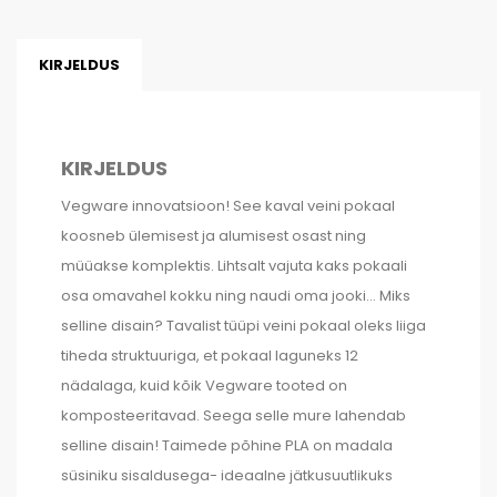
KIRJELDUS
KIRJELDUS
Vegware innovatsioon! See kaval veini pokaal
koosneb ülemisest ja alumisest osast ning
müüakse komplektis. Lihtsalt vajuta kaks pokaali
osa omavahel kokku ning naudi oma jooki… Miks
selline disain? Tavalist tüüpi veini pokaal oleks liiga
tiheda struktuuriga, et pokaal laguneks 12
nädalaga, kuid kõik Vegware tooted on
komposteeritavad. Seega selle mure lahendab
selline disain! Taimede põhine PLA on madala
süsiniku sisaldusega- ideaalne jätkusuutlikuks