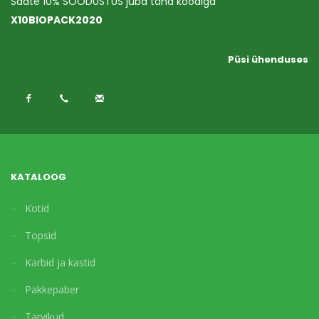
Saate 10% SOODUSTUS juba täna koodiga
X10BIOPACK2020
Püsi ühenduses
KATALOOG
Kotid
Topsid
Karbid ja kastid
Pakkepaber
Tarvikud