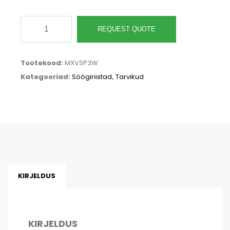
Valged
REQUEST QUOTE
jäätiselusikad,
PLA,
Tootekood:
MXVSP3W
76
Kategooriad:
Söögiriistad
,
Tarvikud
mm
kogus
KIRJELDUS
KIRJELDUS