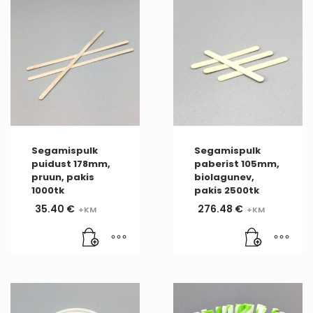
Segamispulk
Segamispulk
puidust 178mm,
paberist 105mm,
pruun, pakis
biolagunev,
1000tk
pakis 2500tk
35.40
€
276.48
€