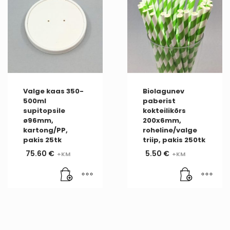
Valge kaas 350-
Biolagunev
500ml
paberist
supitopsile
kokteilikõrs
ø96mm,
200x6mm,
kartong/PP,
roheline/valge
pakis 25tk
triip, pakis 250tk
75.60
€
5.50
€