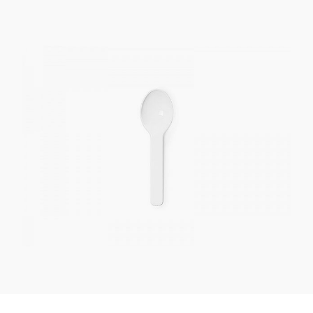
Kaotasid parooli?