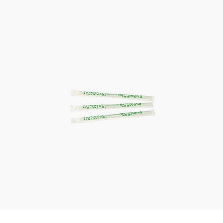
Kaotasid parooli?