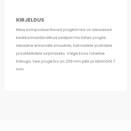
KIRJELDUS
Meie komposteeritavad joogikõrred on ideaalsed
keskkonnasõbralikud saatjad mis tahes joogile.
Ideaalne erinevate smuutide, külmadele jookidele
ja kokteilidele lurpimiseks. Valge koos rohelise
triibuga. See joogikõrs on 209 mm pikk ja läbimõõt 7
mm.