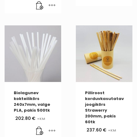
Biolagunev
Pilliroost
kokteilikõrs
korduvkasutatav
240x7mm, valge
joogikõrs
PLA, pakis 500tk
Strawerry
200mm, pakis
202.80
€
60tk
237.60
€