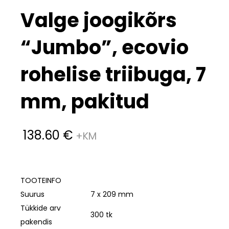
Valge joogikõrs
“Jumbo”, ecovio
rohelise triibuga, 7
mm, pakitud
138.60
€
TOOTEINFO
Suurus
7 x 209 mm
Tükkide arv
300 tk
pakendis