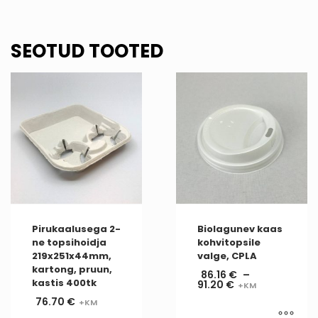
SEOTUD TOOTED
Pirukaalusega 2-
Biolagunev kaas
ne topsihoidja
kohvitopsile
219x251x44mm,
valge, CPLA
kartong, pruun,
86.16
€
–
kastis 400tk
91.20
€
76.70
€