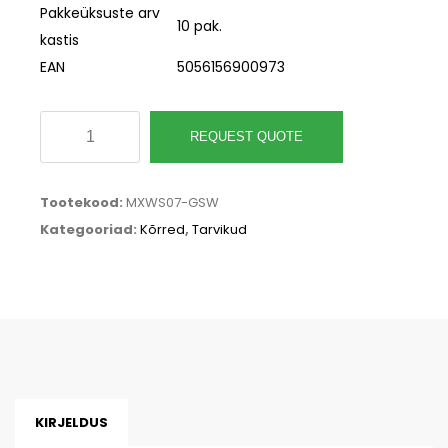
Pakkeüksuste arv
10 pak.
kastis
EAN
5056156900973
Valge
REQUEST QUOTE
joogikõrs
“Jumbo”,
Tootekood:
MXWS07-GSW
ecovio
Kategooriad:
Kõrred
,
Tarvikud
rohelise
triibuga,
7
mm,
pakitud
kogus
KIRJELDUS