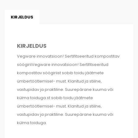
KIRJELDUS
KIRJELDUS
Vegware innovatsioon! Sertifitseeritud kompostitav
söögiriiVegware innovatsioon! Sertifitseeritud
kompostitav söögiriist sobib toidu jäätmete
ümbertöötlemisel- must. Klanitud ja stiilne,
vastupidav ja praktiline. Suurepärane kuuma või
külma toiduga.st sobib toidu jäätmete
ümbertöötlemisel- must. Klanitud ja stiilne,
vastupidav ja praktiline. Suurepärane kuuma või
külma toiduga.