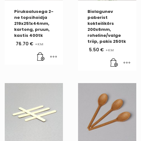
Pirukaalusega 2-
Biolagunev
ne topsihoidja
paberist
219x251x44mm,
kokteilikõrs
kartong, pruun,
200x6mm,
kastis 400tk
roheline/valge
triip, pakis 250tk
76.70
€
5.50
€