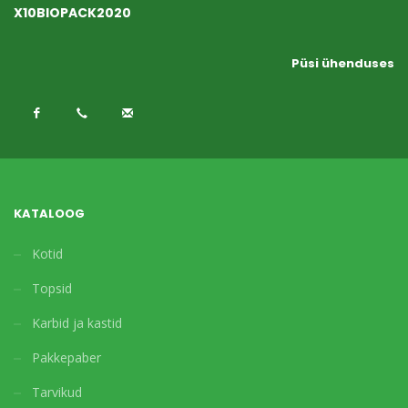
X10BIOPACK2020
Püsi ühenduses
KATALOOG
Kotid
Topsid
Karbid ja kastid
Pakkepaber
Tarvikud