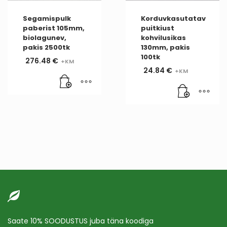
Segamispulk
Korduvkasutatav
paberist 105mm,
puitkiust
biolagunev,
kohvilusikas
pakis 2500tk
130mm, pakis
100tk
276.48
€
24.84
€
Saate 10% SOODUSTUS juba täna koodiga