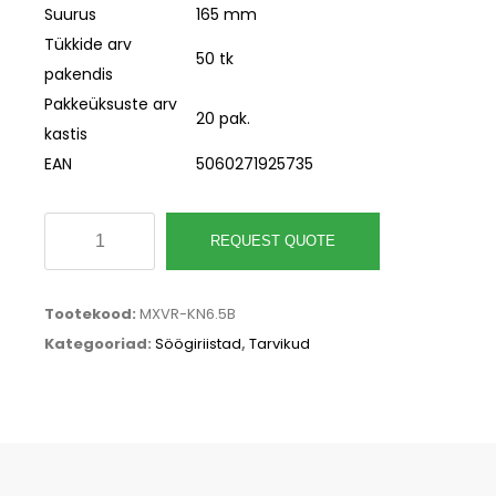
Suurus
165 mm
Tükkide arv
50 tk
pakendis
Pakkeüksuste arv
20 pak.
kastis
EAN
5060271925735
Ühekordne
REQUEST QUOTE
komposteeritav
nuga,
Tootekood:
MXVR-KN6.5B
RCPLA,
Kategooriad:
Söögiriistad
,
Tarvikud
165
mm
kogus