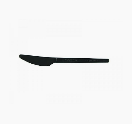
Kaotasid parooli?