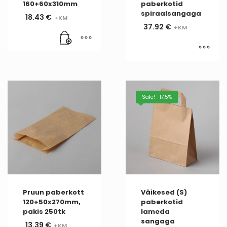
160+60x310mm
paberkotid
spiraalsangaga
18.43
€
37.92
€
Sale! -17.5%
Pruun paberkott
Väikesed (S)
120+50x270mm,
paberkotid
pakis 250tk
lameda
sangaga
13.39
€