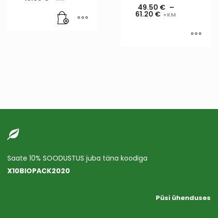
49.50
€
–
61.20
€
Saate 10% SOODUSTUS juba täna koodiga
X10BIOPACK2020
Püsi ühenduses