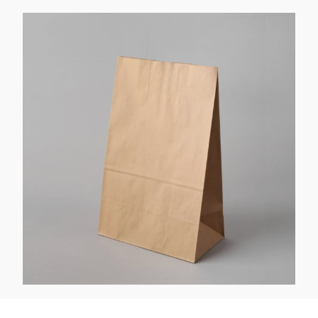
Kaotasid parooli?