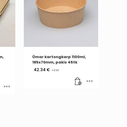
m,
Ümar kartongkarp 1100ml,
185x70mm, pakis 45tk
42.34
€