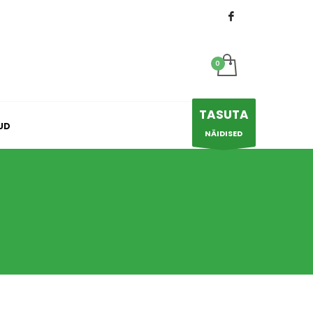
×
TASUTA
UD
NÄIDISED