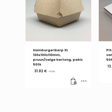
Hamburgerikarp XL
Pi
130x130x110mm,
val
pruun/valge kartong, pakis
50
50tk
13
31.82
€