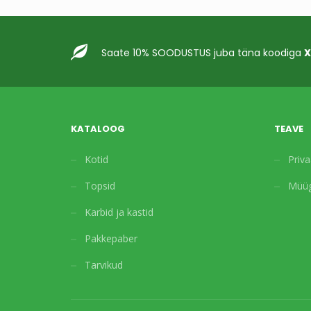
Saate 10% SOODUSTUS juba täna koodiga
X
KATALOOG
TEAVE
Kotid
Priva
Topsid
Müüg
Karbid ja kastid
Pakkepaber
Tarvikud