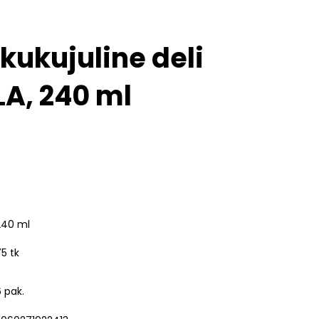
ikukujuline deli
LA, 240 ml
240 ml
5 tk
 pak.