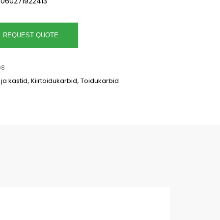
5060271922413
REQUEST QUOTE
08
ja kastid
,
Kiirtoidukarbid
,
Toidukarbid