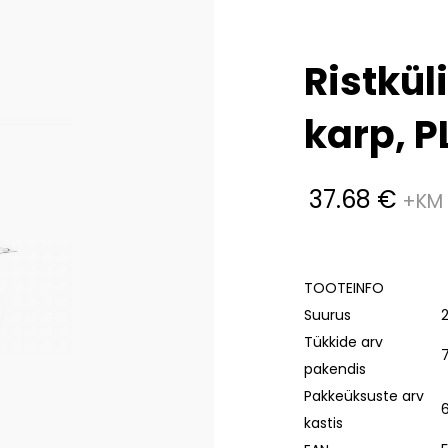
Ristkül
karp, P
37.68
€
TOOTEINFO
Suurus
Tükkide arv
7
pakendis
Pakkeüksuste arv
6
kastis