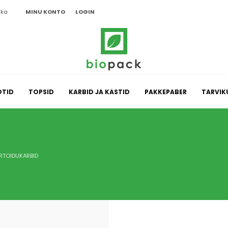
ika
MINU KONTO
LOGIN
OTID
TOPSID
KARBID JA KASTID
PAKKEPABER
TARVIK
IRTOIDUKARBID
meelde