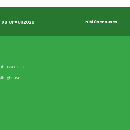
10BIOPACK2020
Püsi ühenduses
atsuspoliitika
itingimused