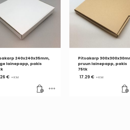
tsakarp 240x240x35mm,
Pitsakarp 300x300x30m
ge lainepapp, pakis
pruun lainepapp, pakis
tk
75tk
.26
€
17.29
€