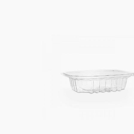
Kaotasid parooli?