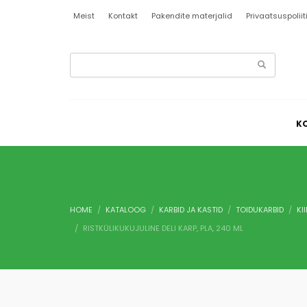
Meist
Kontakt
Pakendite materjalid
Privaatsuspoliit
MY ACCOUNT
LOGI SISSE
K
Kasutajanimi või e-posti aadress
*
Parool
*
HOME
KATALOOG
KARBID JA KASTID
TOIDUKARBID
KI
RISTKÜLIKUKUJULINE DELI KARP, PLA, 240 ML
Jäta mind 
LOGI SISSE