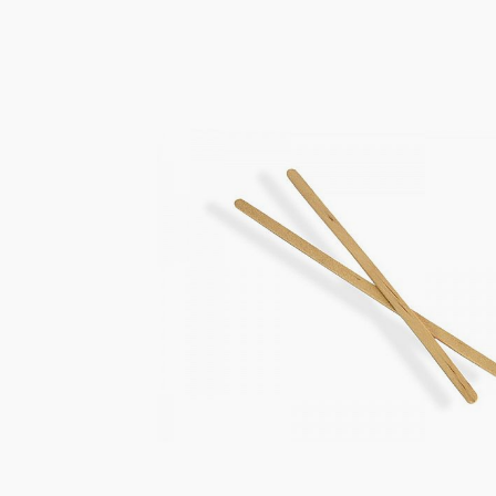
Kaotasid parooli?