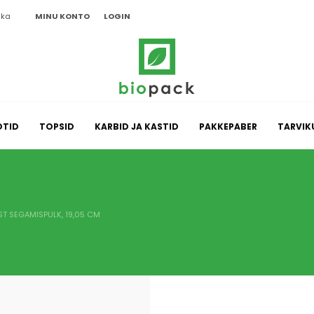
ika
MINU KONTO
LOGIN
OTID
TOPSID
KARBID JA KASTID
PAKKEPABER
TARVIK
ST SEGAMISPULK, 19,05 CM
meelde