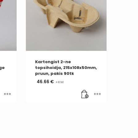
Kartongist 2-ne
lge
topsihoidja, 215x108x50mm,
pruun, pakis 90tk
46.66
€