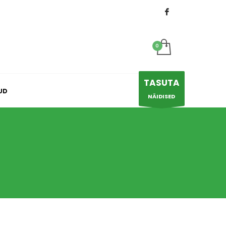
×
TASUTA
UD
NÄIDISED