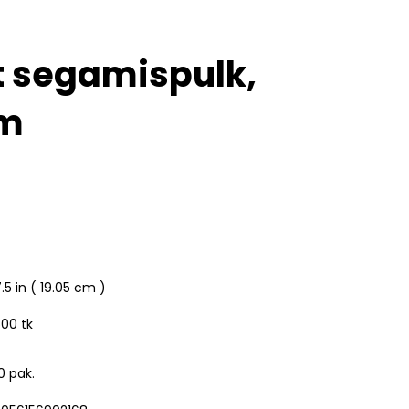
t segamispulk,
cm
.5 in ( 19.05 cm )
500 tk
0 pak.