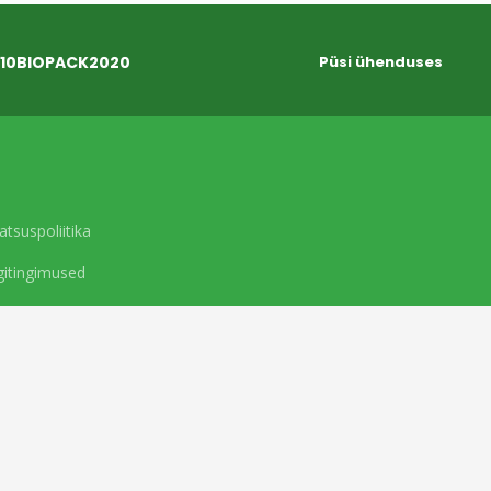
10BIOPACK2020
Püsi ühenduses
atsuspoliitika
itingimused