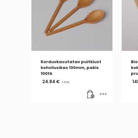
Korduvkasutatav puitkiust
Bio
kohvilusikas 130mm, pakis
ko
100tk
pru
24.84
€
14