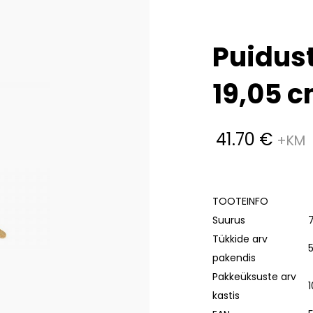
Puidus
19,05 
41.70
€
TOOTEINFO
Suurus
7
Tükkide arv
pakendis
Pakkeüksuste arv
1
kastis