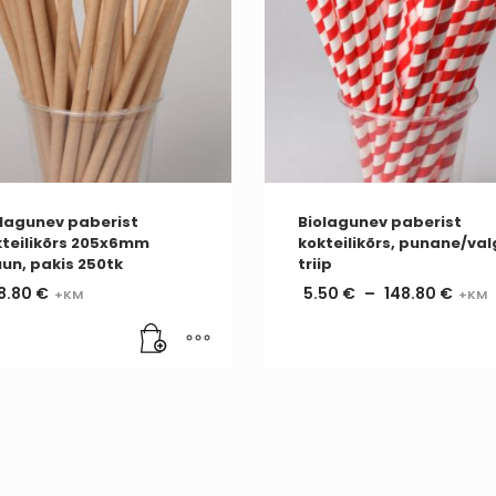
lagunev paberist
Biolagunev paberist
kteilikõrs 205x6mm
kokteilikõrs, punane/va
un, pakis 250tk
triip
8.80
€
5.50
€
–
148.80
€