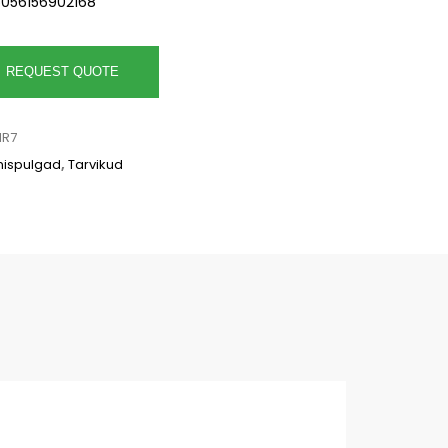
5056156902168
REQUEST QUOTE
IR7
ispulgad
,
Tarvikud