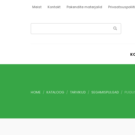
Meist
Kontakt
Pakendite materjalid
Privaatsuspoliit
MY ACCOUNT
LOGI SISSE
K
Kasutajanimi või e-posti aadress
*
Parool
*
HOME
KATALOOG
TARVIKUD
SEGAMISPULGAD
PUIDU
Jäta mind 
LOGI SISSE