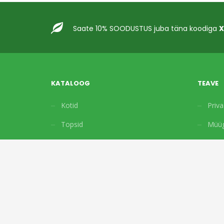
Saate 10% SOODUSTUS juba täna koodiga
X
KATALOOG
TEAVE
Kotid
Priva
Topsid
Müüg
Karbid ja kastid
Pakkepaber
Tarvikud