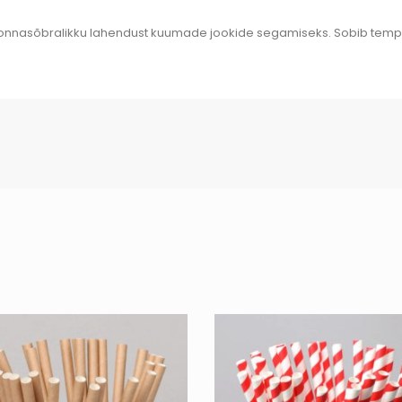
onnasõbralikku lahendust kuumade jookide segamiseks. Sobib temper