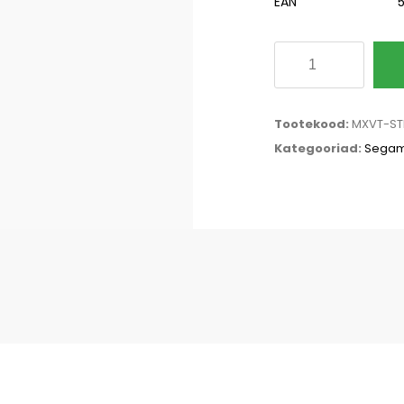
EAN
Puidust
segamispulk,
19,05
Tootekood:
MXVT-ST
cm
Kategooriad:
Segam
kogus