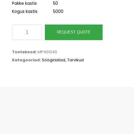
Pakke kastis
50
Kogus kastis
5000
Puidust
REQUEST QUOTE
nuga
165mm,
Tootekood:
MP401040
pruun,
Kategooriad:
Söögiriistad
,
Tarvikud
pakis
100tk
kogus