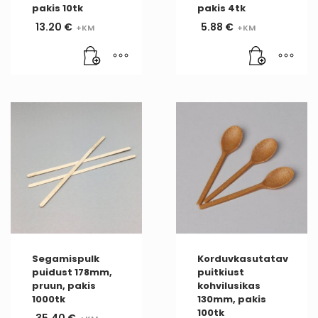
pakis 10tk
pakis 4tk
13.20
€
5.88
€
Segamispulk
Korduvkasutatav
puidust 178mm,
puitkiust
pruun, pakis
kohvilusikas
1000tk
130mm, pakis
100tk
35.40
€