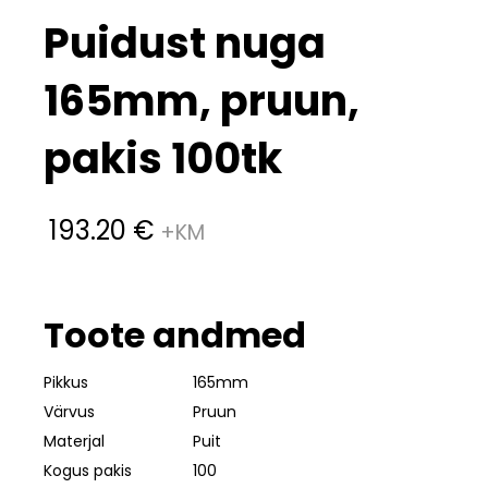
Puidust nuga
165mm, pruun,
pakis 100tk
193.20
€
Toote andmed
Pikkus
165mm
Värvus
Pruun
Materjal
Puit
Kogus pakis
100