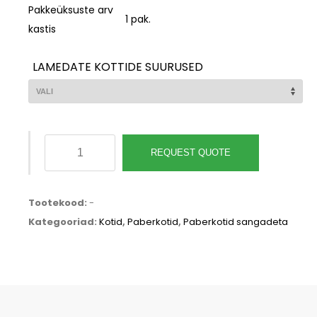
Pakkeüksuste arv
1 pak.
kastis
LAMEDATE KOTTIDE SUURUSED
Lamedate
REQUEST QUOTE
kott
taaskasutatud
kraft
Tootekood:
-
paberist
Kategooriad:
Kotid
,
Paberkotid
,
Paberkotid sangadeta
kogus