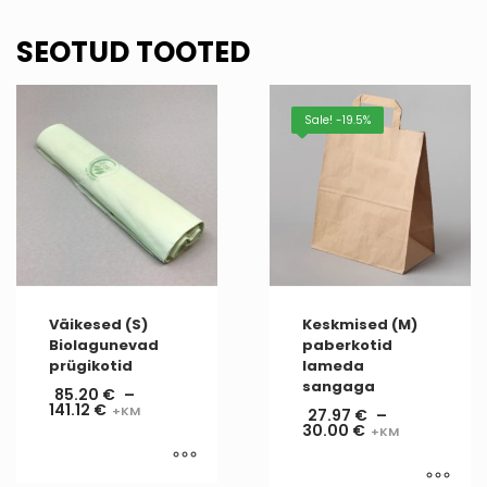
SEOTUD TOOTED
Sale! -19.5%
Väikesed (S)
Keskmised (M)
Biolagunevad
paberkotid
prügikotid
lameda
sangaga
85.20
€
–
141.12
€
27.97
€
–
30.00
€