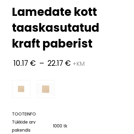
Lamedate kott
taaskasutatud
kraft paberist
10.17
€
–
22.17
€
TOOTEINFO
Tükkide arv
1000 tk
pakendis