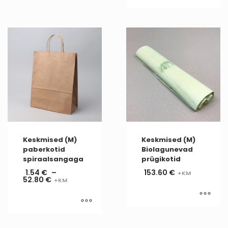
Keskmised (M)
Keskmised (M)
paberkotid
Biolagunevad
spiraalsangaga
prügikotid
1.54
€
–
153.60
€
52.80
€