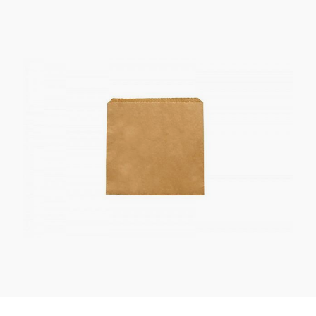
Kaotasid parooli?