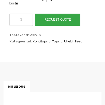
kastis
Kuuma
REQUEST QUOTE
joogitops,
180
Tootekood:
MXLV-6
ml,
Kategooriad:
Kohvitopsid
,
Topsid
,
Ühekihilised
valge,
72-
seeria
kogus
KIRJELDUS