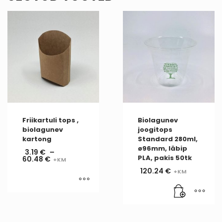
Friikartuli tops ,
Biolagunev
biolagunev
joogitops
kartong
Standard 280ml,
ø96mm, läbip
3.19
€
–
PLA, pakis 50tk
60.48
€
120.24
€