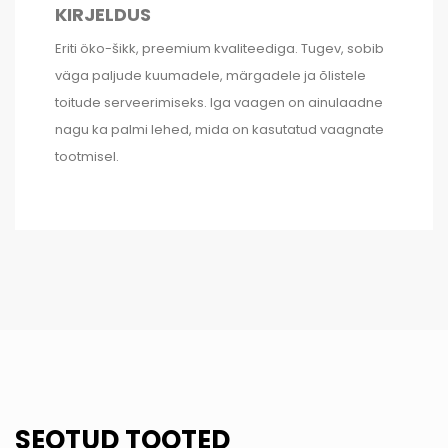
KIRJELDUS
Eriti öko-šikk, preemium kvaliteediga. Tugev, sobib
väga paljude kuumadele, märgadele ja õlistele
toitude serveerimiseks. Iga vaagen on ainulaadne
nagu ka palmi lehed, mida on kasutatud vaagnate
tootmisel.
SEOTUD TOOTED