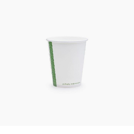
Kaotasid parooli?