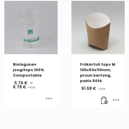
Biolagunev
Friikartuli tops M
joogitops 100%
105x50x110mm,
Compostable
pruun kartong,
pakis 50tk
5.76
€
–
6.78
€
61.68
€