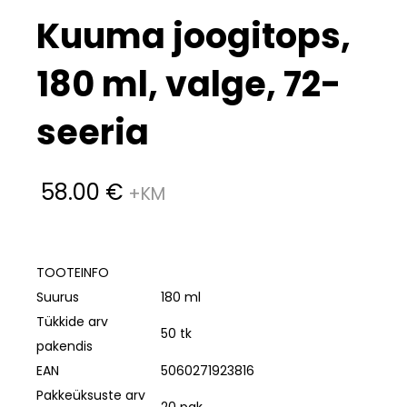
Kuuma joogitops,
180 ml, valge, 72-
seeria
58.00
€
TOOTEINFO
Suurus
180 ml
Tükkide arv
50 tk
pakendis
EAN
5060271923816
Pakkeüksuste arv
20 pak.