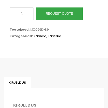
Kuppel
REQUEST QUOTE
kaas
topsile
Tootekood:
MXC96D-NH
ilma
Kategooriad:
Kaaned
,
Tarvikud
kõrre
avata,
PLA,
96-
seeria
kogus
KIRJELDUS
KIRJELDUS