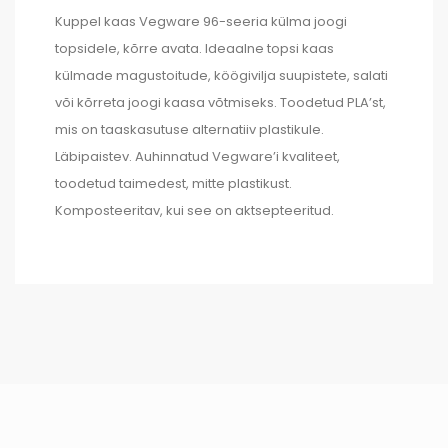
Kuppel kaas Vegware 96-seeria külma joogi
topsidele, kõrre avata. Ideaalne topsi kaas
külmade magustoitude, köögivilja suupistete, salati
või kõrreta joogi kaasa võtmiseks. Toodetud PLA’st,
mis on taaskasutuse alternatiiv plastikule.
Läbipaistev. Auhinnatud Vegware’i kvaliteet,
toodetud taimedest, mitte plastikust.
Komposteeritav, kui see on aktsepteeritud.