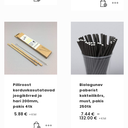
Pilliroost
Biolagunev
korduvkasutatavad
paberist
joogikõrred ja
kokteilikõrs,
hari 200mm,
must, pakis
pakis 4tk
250tk
5.88
€
7.44
€
–
132.00
€