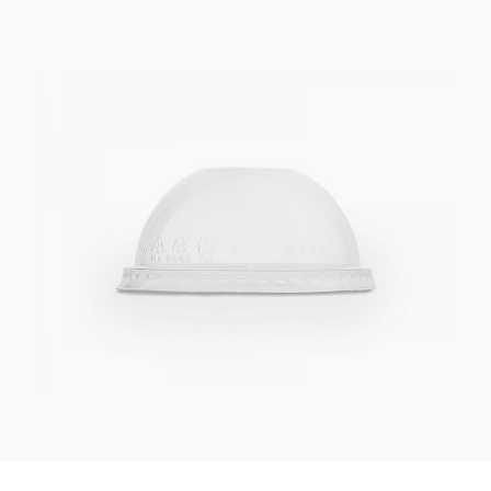
Kaotasid parooli?