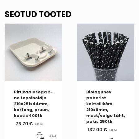
SEOTUD TOOTED
Pirukaalusega 2-
Biolagunev
ne topsihoidja
paberist
219x251x44mm,
kokteilikõrs
kartong, pruun,
210x6mm,
kastis 400tk
must/valge täht,
pakis 250tk
76.70
€
132.00
€