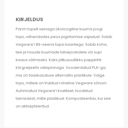
KIRJELDUS
Parim topelt seinaga ökoloogiline kuuma joogi
tops, vähendades peos pigistamise vajadust. Sobib
Vegware’i 89-seeria topsi kaantega. Sobib kohvi,
tee ja muude kuumade talvejookidele või supi
kaasa võtmiseks. Kaks jätkusuutlikku pappkihti
kõrgreljeefis välispinnaga. Vooderdatud PLA-ga,
mis on taaskasutuse alternatiiv plastikule. Valge
tops, millele on trükitud roheline Vegware sõnum.
Auhinnatud Vegware’i kvaliteet, toodetud
taimedest, mitte plastikust. Komposteeritav, kui see
on aktsepteeritud.