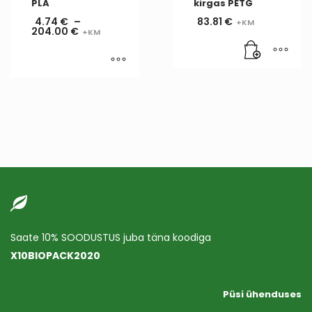
PLA
kirgas PETG
4.74
€
–
83.81
€
204.00
€
Saate 10% SOODUSTUS juba täna koodiga
X10BIOPACK2020
Püsi ühenduses