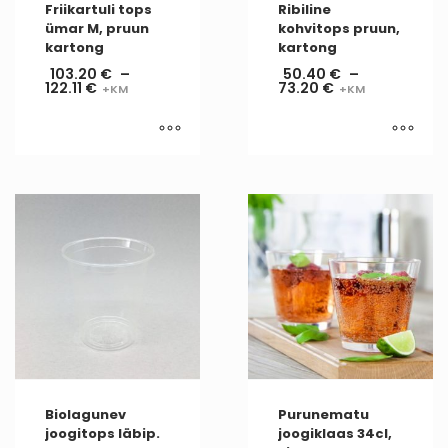
Friikartuli tops
Ribiline
ümar M, pruun
kohvitops pruun,
kartong
kartong
103.20
€
–
50.40
€
–
122.11
€
73.20
€
Biolagunev
Purunematu
joogitops läbip.
joogiklaas 34cl,