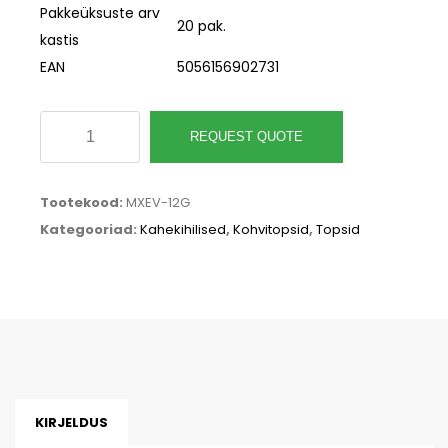
Pakkeüksuste arv
20 pak.
kastis
EAN
5056156902731
Kõrgreljeefne
REQUEST QUOTE
kuuma
joogitops,
Tootekood:
MXEV-12G
valge,
Kategooriad:
Kahekihilised
,
Kohvitopsid
,
Topsid
360
ml,
89-
seeria
kogus
KIRJELDUS