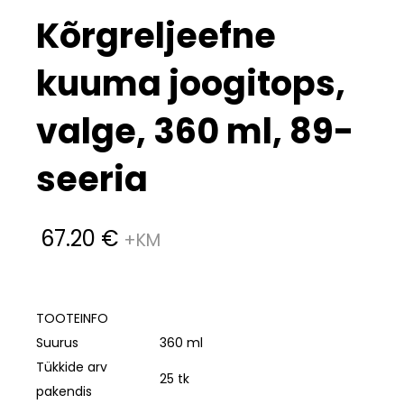
Kõrgreljeefne
kuuma joogitops,
valge, 360 ml, 89-
seeria
67.20
€
TOOTEINFO
Suurus
360 ml
Tükkide arv
25 tk
pakendis