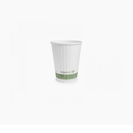
Kaotasid parooli?