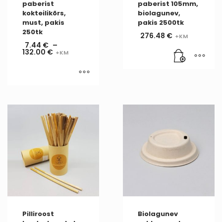
paberist
paberist 105mm,
kokteilikõrs,
biolagunev,
must, pakis
pakis 2500tk
250tk
276.48
€
7.44
€
–
132.00
€
Pilliroost
Biolagunev