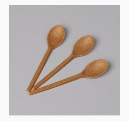
Kaotasid parooli?