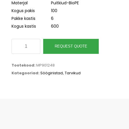
Materjal
Puitkiud-BioPE
Kogus pakis
100
Pakke kastis
6
Kogus kastis
600
Korduvkasutatav
REQUEST QUOTE
puitkiust
kohvilusikas
Tootekood:
MP901248
130mm,
Kategooriad:
Söögiriistad
,
Tarvikud
pakis
100tk
kogus