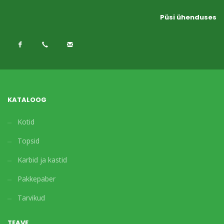
Püsi ühenduses
KATALOOG
Kotid
Topsid
Karbid ja kastid
Pakkepaber
Tarvikud
TEAVE