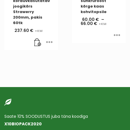
korduvkasutatav
suhkruroost
joogikõrs
kõrge kaas
Strawerry
kohvitopsile
200mm, pakis
60.00
€
–
60tk
66.00
€
237.60
€
Saate 10% SOODUSTUS juba täna koodiga
X10BIOPACK2020