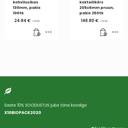
kohvilusikas
kokteilikõrs
130mm, pakis
205x6mm pruun,
100tk
pakis 250tk
24.84
€
148.80
€
Saate 10% SOODUSTUS juba täna koodiga
X10BIOPACK2020