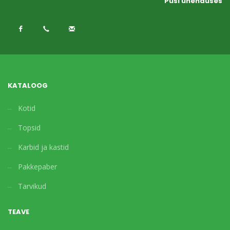
Püsi ühenduses
KATALOOG
Kotid
Topsid
Karbid ja kastid
Pakkepaber
Tarvikud
TEAVE