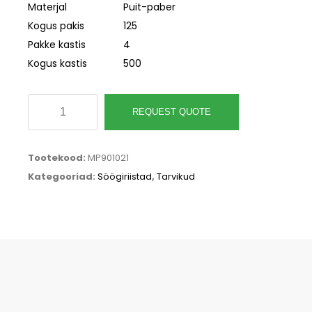
Materjal
Puit-paber
Kogus pakis
125
Pakke kastis
4
Kogus kastis
500
Komposteeritav
REQUEST QUOTE
puidust
kahvel,
Tootekood:
MP901021
nuga,
Kategooriad:
Söögiriistad
,
Tarvikud
salvrätik
komplekt
kogus