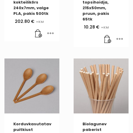
kokteilikõrs
topsihoidja,
240x7mm, valge
215x50mm,
PLA, pakis 500tk
pruun, pakis
65tk
202.80
€
10.28
€
Korduvkasutatav
Biolagunev
puitkiust
paberist