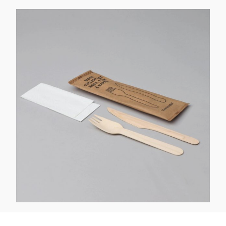
Kaotasid parooli?