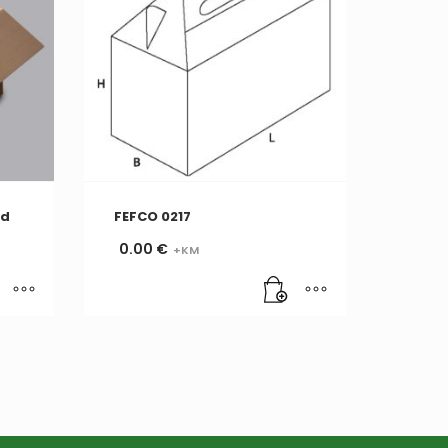
id
FEFCO 0217
0.00
€