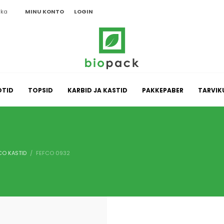
ika
MINU KONTO
LOGIN
OTID
TOPSID
KARBID JA KASTID
PAKKEPABER
TARVIK
CO KASTID
FEFCO 0932
meelde