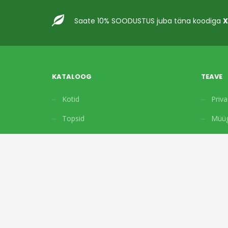
Saate 10% SOODUSTUS juba täna koodiga
X
KATALOOG
TEAVE
Kotid
Priva
Topsid
Müüg
Karbid ja kastid
Pakkepaber
Tarvikud