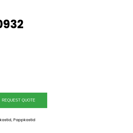
0932
REQUEST QUOTE
kastid
,
Pappkastid