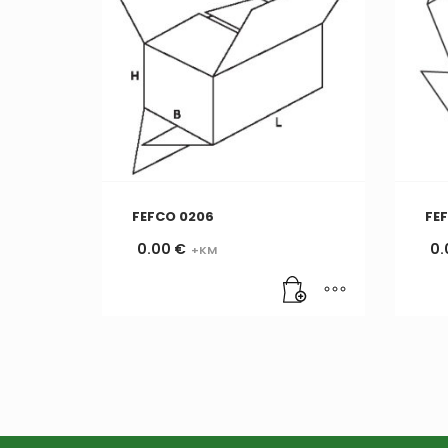
FEFCO 0206
FEF
0.00
€
0.