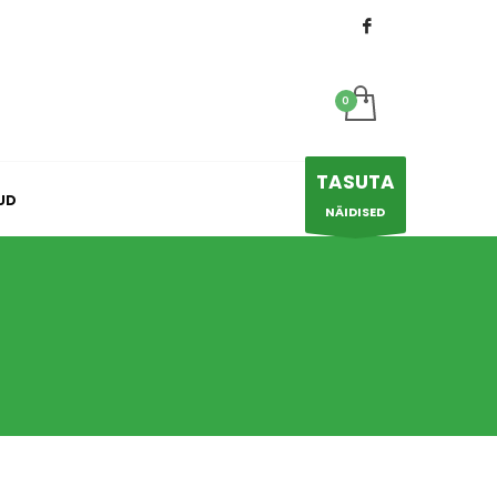
×
TASUTA
UD
NÄIDISED