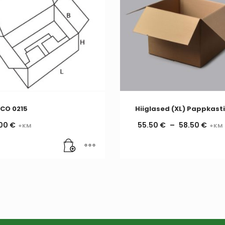
CO 0215
Hiiglased (XL) Pappkast
00
€
55.50
€
–
58.50
€