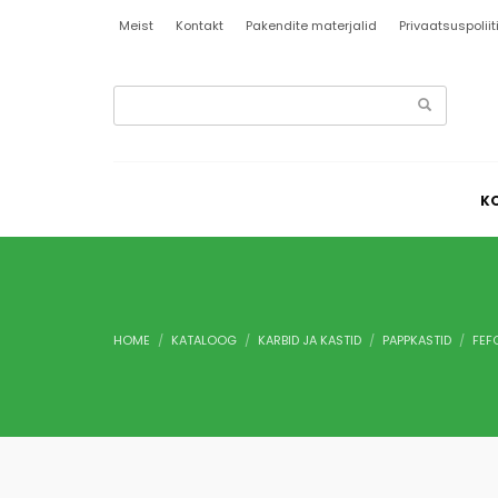
Meist
Kontakt
Pakendite materjalid
Privaatsuspoliit
MY ACCOUNT
LOGI SISSE
K
Kasutajanimi või e-posti aadress
*
Parool
*
HOME
KATALOOG
KARBID JA KASTID
PAPPKASTID
FEF
Jäta mind 
LOGI SISSE