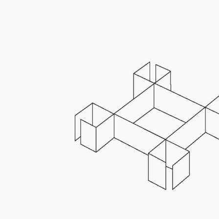
Kaotasid parooli?