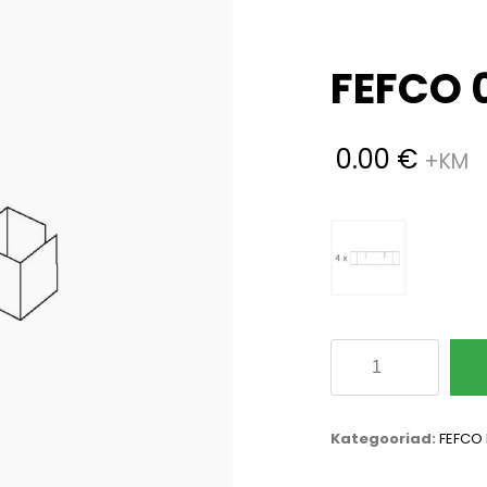
FEFCO 
0.00
€
FEFCO
0932
kogus
Kategooriad:
FEFCO 