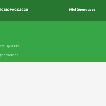
10BIOPACK2020
Püsi ühenduses
atsuspoliitika
itingimused
BioPack
© 2020 Kõik õigused kaitstud