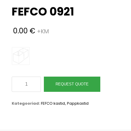
FEFCO 0921
0.00
€
FEFCO
REQUEST QUOTE
0921
kogus
Kategooriad:
FEFCO kastid
,
Pappkastid