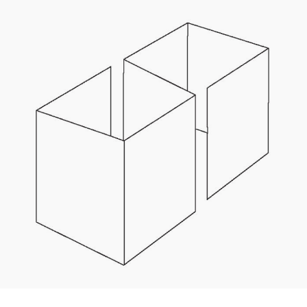
Kaotasid parooli?