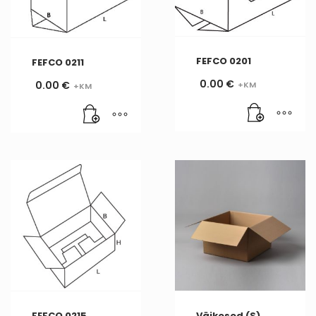
FEFCO 0201
FEFCO 0211
0.00
€
0.00
€
FEFCO 0215
Väikesed (S)