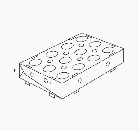
Kaotasid parooli?