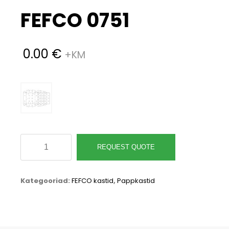
FEFCO 0751
0.00
€
FEFCO
REQUEST QUOTE
0751
kogus
Kategooriad:
FEFCO kastid
,
Pappkastid