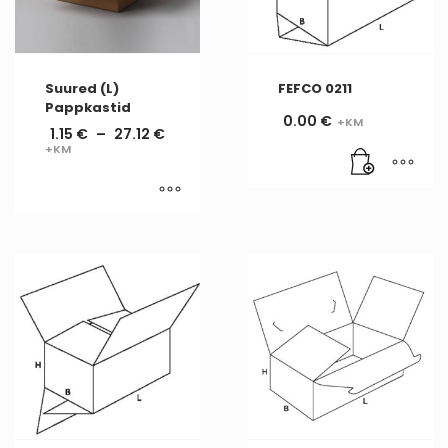
Suured (L)
FEFCO 0211
Pappkastid
0.00
€
1.15
€
–
27.12
€