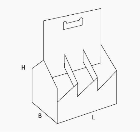
Kaotasid parooli?