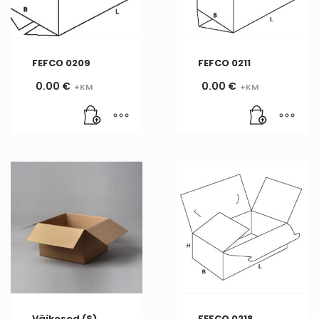
FEFCO 0209
FEFCO 0211
0.00
€
0.00
€
Väikesed (S)
FEFCO 0218