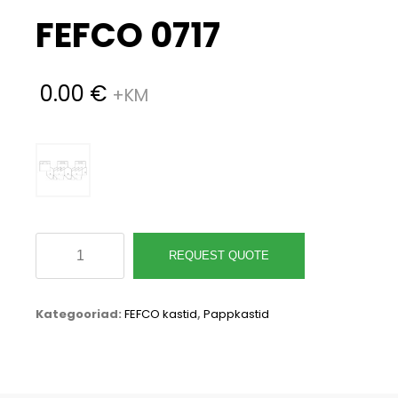
FEFCO 0717
0.00
€
FEFCO
REQUEST QUOTE
0717
kogus
Kategooriad:
FEFCO kastid
,
Pappkastid