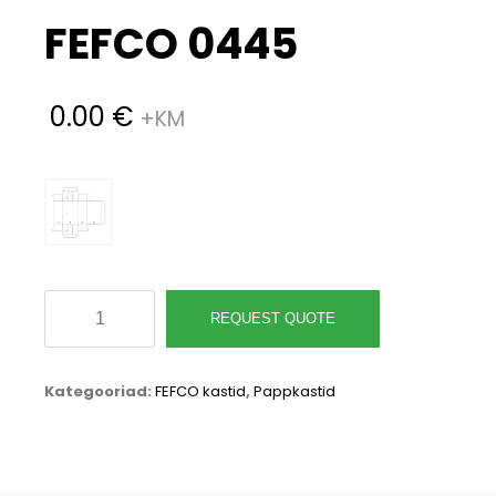
FEFCO 0445
0.00
€
FEFCO
REQUEST QUOTE
0445
kogus
Kategooriad:
FEFCO kastid
,
Pappkastid