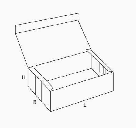
Kaotasid parooli?