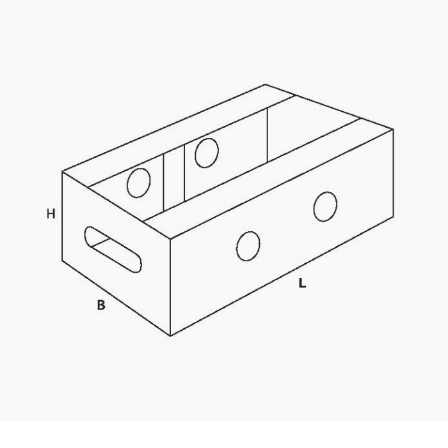
Kaotasid parooli?