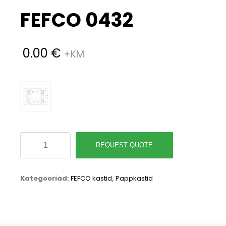
FEFCO 0432
0.00
€
FEFCO
REQUEST QUOTE
0432
kogus
Kategooriad:
FEFCO kastid
,
Pappkastid