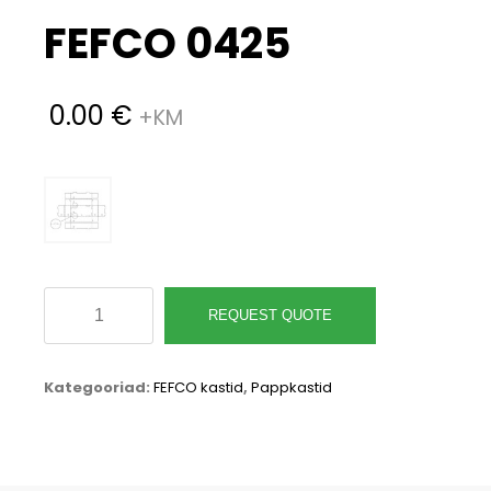
FEFCO 0425
0.00
€
FEFCO
REQUEST QUOTE
0425
kogus
Kategooriad:
FEFCO kastid
,
Pappkastid