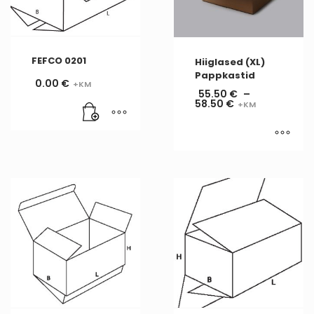
FEFCO 0201
Hiiglased (XL)
Pappkastid
0.00
€
55.50
€
–
58.50
€