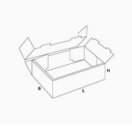
Kaotasid parooli?