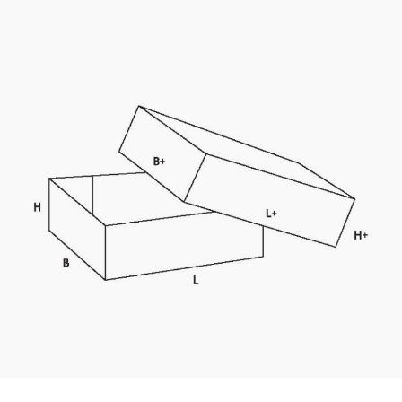
Kaotasid parooli?