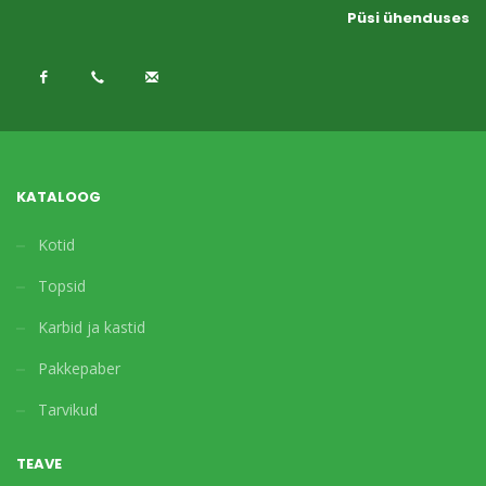
Püsi ühenduses
KATALOOG
Kotid
Topsid
Karbid ja kastid
Pakkepaber
Tarvikud
TEAVE