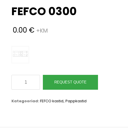
FEFCO 0300
0.00
€
FEFCO
REQUEST QUOTE
0300
kogus
Kategooriad:
FEFCO kastid
,
Pappkastid