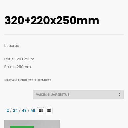
Kaotasid parooli?
320+220x250mm
L suurus
Laius 320+220m
Pikkus 250mm
NÄITAN AINUKEST TULEMUST
12
/
24
/
48
/
All