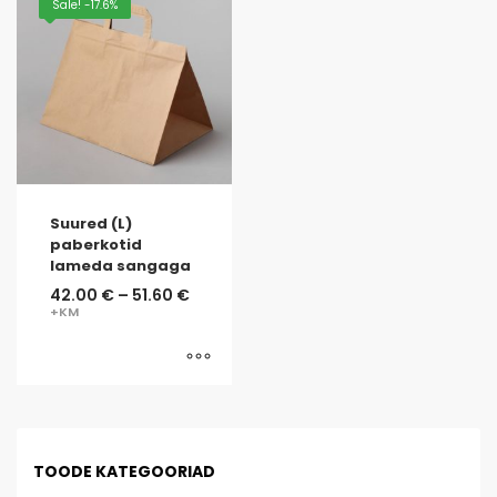
Sale! -17.6%
Suured (L)
paberkotid
lameda sangaga
42.00
€
–
51.60
€
TOODE KATEGOORIAD