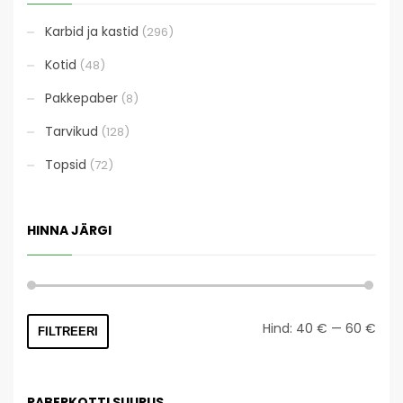
Karbid ja kastid
(296)
Kotid
(48)
Pakkepaber
(8)
Tarvikud
(128)
Topsid
(72)
HINNA JÄRGI
Mini
Mak
Hind:
40 €
—
60 €
FILTREERI
hind
hind
PABERKOTTI SUURUS