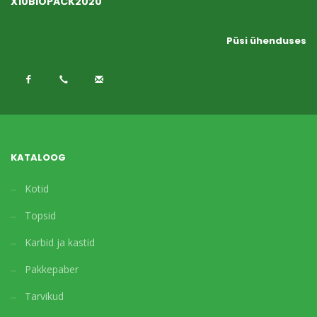
X10BIOPACK2020
Püsi ühenduses
KATALOOG
Kotid
Topsid
Karbid ja kastid
Pakkepaber
Tarvikud