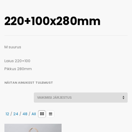
Kaotasid parooli?
220+100x280mm
M suurus
Laius 220+100
Pikkus 280mm
NÄITAN AINUKEST TULEMUST
12
/
24
/
48
/
All