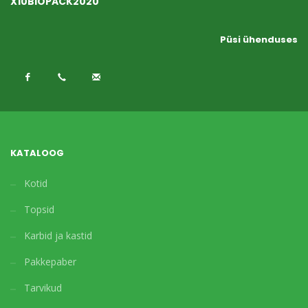
X10BIOPACK2020
Püsi ühenduses
KATALOOG
Kotid
Topsid
Karbid ja kastid
Pakkepaber
Tarvikud