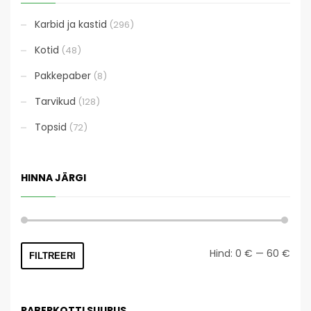
Karbid ja kastid
(296)
Kotid
(48)
Pakkepaber
(8)
Tarvikud
(128)
Topsid
(72)
HINNA JÄRGI
Mini
Mak
Hind:
0 €
—
60 €
FILTREERI
hind
hind
PABERKOTTI SUURUS