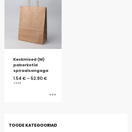
Keskmised (M)
paberkotid
spiraalsangaga
1.54
€
–
52.80
€
TOODE KATEGOORIAD